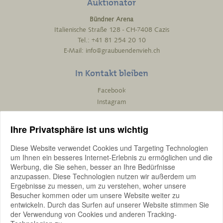
Auktionator
Bündner Arena
Italienische Straße 128 - CH-7408 Cazis
Tel.:
+41 81 254 20 10
E-Mail:
info@graubuendenvieh.ch
In Kontakt bleiben
Facebook
Instagram
Ihre Privatsphäre ist uns wichtig
Technischer Support
Diese Website verwendet Cookies und Targeting Technologien
pro-bit werbeagentur e.K.
um Ihnen ein besseres Internet-Erlebnis zu ermöglichen und die
volker bialluch
Werbung, die Sie sehen, besser an Ihre Bedürfnisse
elmendorfer damm 11,
26160 bad zwischenahn
anzupassen. Diese Technologien nutzen wir außerdem um
Ergebnisse zu messen, um zu verstehen, woher unsere
büro oldenburg
Besucher kommen oder um unsere Website weiter zu
im technologiepark 4,
26129 oldenburg
entwickeln. Durch das Surfen auf unserer Website stimmen Sie
der Verwendung von Cookies und anderen Tracking-
E-Mail:
team@pro-bit.de